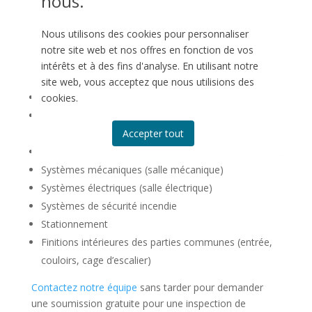
nous.
communes effectuée par
Genispec ?
Nous utilisons des cookies pour personnaliser
notre site web et nos offres en fonction de vos
Nos
inspections de préréception
des
parties
intérêts et à des fins d'analyse. En utilisant notre
communes
incluent les items suivants :
site web, vous acceptez que nous utilisions des
Enveloppe du bâtiment (façade extérieure)
cookies.
Fondations du bâtiment et autre éléments
Accepter tout
structuraux
Toiture
Systèmes mécaniques (salle mécanique)
Systèmes électriques (salle électrique)
Systèmes de sécurité incendie
Stationnement
Finitions intérieures des
parties communes
(entrée,
couloirs, cage d’escalier)
Contactez notre équipe
sans tarder pour demander
une soumission gratuite pour une inspection de