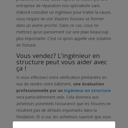
entreprise de réparation non spécialisée sans
d’abord consulter un ingénieur pour traiter la cause,
vous risquez de voir d’autres fissures se former
dans un avenir proche. Dans ce cas, vous ne
mettriez qu’un pansement sur une plaie beaucoup
plus importante. C’est ce qu’on appelle une solution
de fortune.
Vous vendez? L’ingénieur en
structure peut vous aider avec
ça !
Si vous effectuez votre vérification printanière en
vue de vendre votre bâtiment,
une évaluation
professionnelle par un
ingénieur en structure
sera particulièrement utile. Cela donnera aux
acheteurs potentiels l’assurance que les fissures ne
résultent pas de défauts importants dans la
fondation. Et si oui, les acheteurs sauront que vous
avez résolu le problème de fissures à son origine.